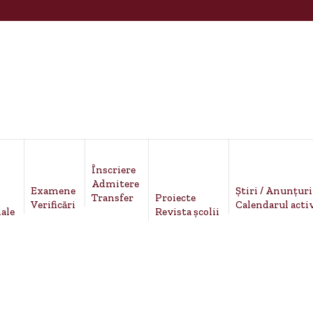
Înscriere
Admitere
Examene
Știri / Anunțuri
Proiecte
Transfer
Verificări
Calendarul activ
ale
Revista școlii
TRANSFER