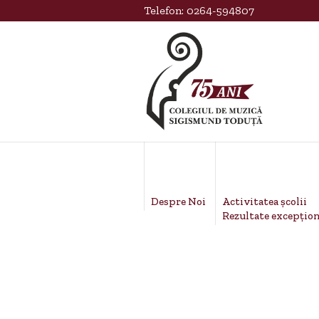
Telefon:
0264-594807
Activitatea școlii
Despre Noi
Rezultate excepțion