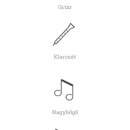
Gitár
Klarinét
Nagybőgő