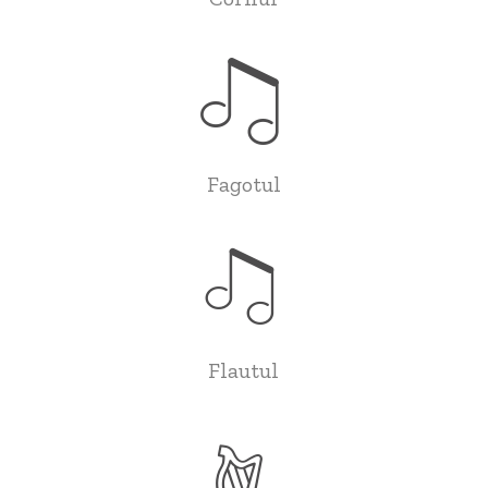
Fagotul
Flautul