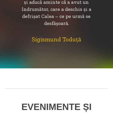
şi aducă aminte că a avut un
îndrumător, care a deschis şi a
defrişat Calea – ce pe urmă se
desfăşoară.
Sigismund Toduță
EVENIMENTE ȘI