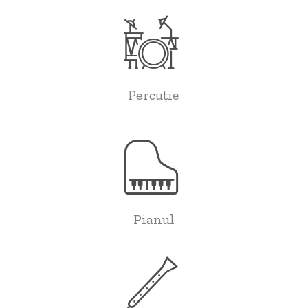
Percuție
Pianul