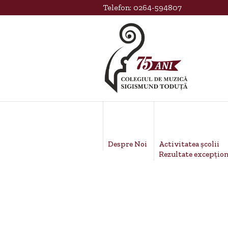
Telefon:
0264-594807
Activitatea școlii
Despre Noi
Rezultate excepțion