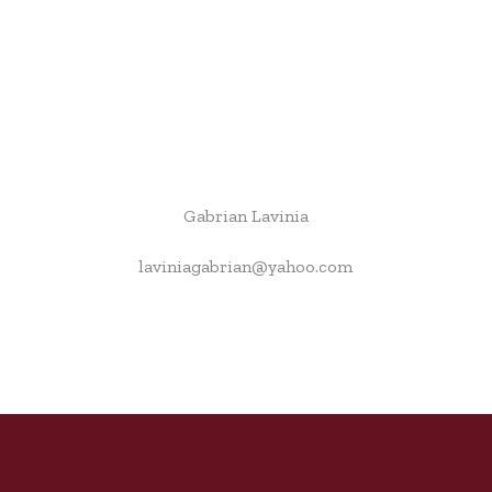
Gabrian Lavinia
laviniagabrian@yahoo.com