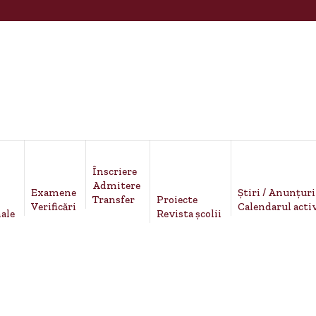
Înscriere
Admitere
Examene
Știri / Anunțuri
Proiecte
Transfer
Verificări
Calendarul activ
ale
Revista școlii
LOGOPED