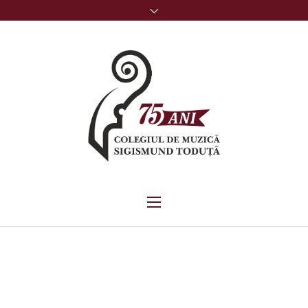
LISTA NOMINALĂ CU
PERSONALUL ANGAJAT AL
INSTITUȚIEI