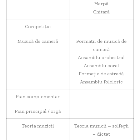
Harpă
Chitară
Corepetiție
Muzică de cameră
Formații de muzică de
cameră
Ansamblu orchestral
Ansamblu coral
Formație de estradă
Ansamblu folcloric
Pian complementar
Pian principal / orgă
Teoria muzicii
Teoria muzicii – solfegii
– dictat