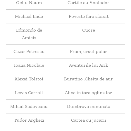
Gellu Naum
Cartile cu Apolodor
Michael Ende
Poveste fara sfarsit
Edmondo de
Cuore
Amicis
Cezar Petrescu
Fram, ursul polar
Ioana Nicolaie
Aventurile lui Arik
Alexei Tolstoi
Buratino .Cheita de aur
Lewis Carroll
Alice in tara oglinzilor
Mihail Sadoveanu
Dumbrava minunata
Tudor Arghezi
Cartea cu jucarii