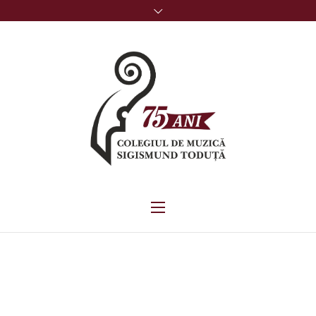
AJÁNLOTT OLVASMÁNYOK
ROMÁN NYELVBŐL
ELEMISTÁKNAK