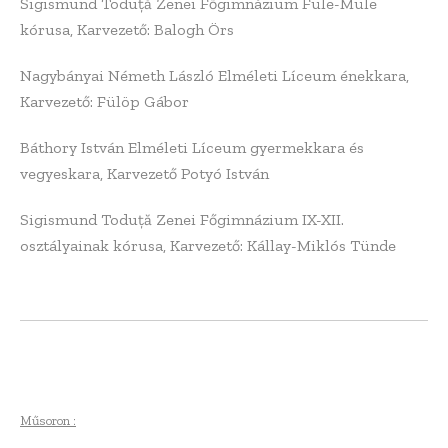
Sigismund Toduță Zenei Főgimnázium Füle-Müle
kórusa, Karvezető: Balogh Örs
Nagybányai Németh László Elméleti Líceum énekkara,
Karvezető: Fülöp Gábor
Báthory István Elméleti Líceum gyermekkara és
vegyeskara, Karvezető Potyó István
Sigismund Toduță Zenei Főgimnázium IX-XII.
osztályainak kórusa, Karvezető: Kállay-Miklós Tünde
Műsoron :