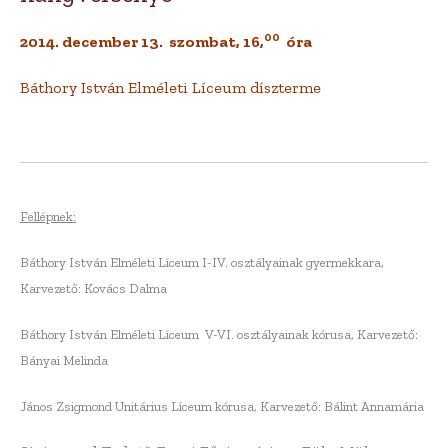
00
2014. december 13. szombat, 16,
óra
Báthory István Elméleti Líceum díszterme
Fellépnek:
Báthory István Elméleti Líceum I-IV. osztályainak gyermekkara,
Karvezető: Kovács Dalma
Báthory István Elméleti Líceum V-VI. osztályainak kórusa, Karvezető:
Bányai Melinda
János Zsigmond Unitárius Líceum kórusa, Karvezető: Bálint Annamária