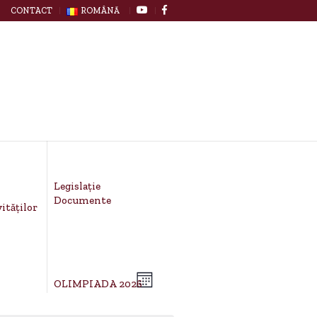
CONTACT
ROMÂNĂ
Legislație
Documente
ităților
EVENT
OLIMPIADA 2026
VIEWS
MONTH
VIEWS
NAVIGATION