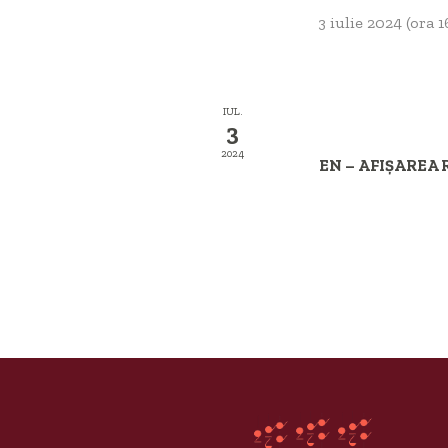
3 iulie 2024 (ora 
IUL.
3
2024
EN – AFIȘAREA