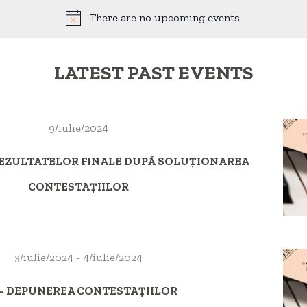
date.
There are no upcoming events.
LATEST PAST EVENTS
9/iulie/2024
 REZULTATELOR FINALE DUPĂ SOLUȚIONAREA
CONTESTAȚIILOR
3/iulie/2024
-
4/iulie/2024
– DEPUNEREA CONTESTAȚIILOR