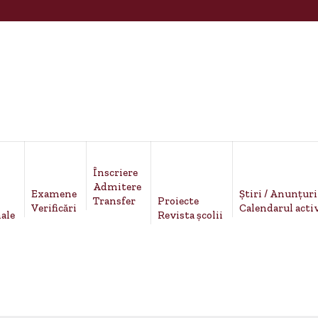
Înscriere
Admitere
Examene
Știri / Anunțuri
Proiecte
Transfer
Verificări
Calendarul activ
ale
Revista școlii
Select