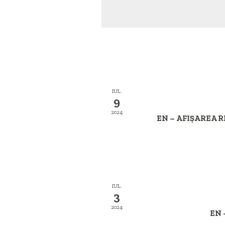
IUL.
9
2024
EN – AFIȘAREA
IUL.
3
2024
EN 